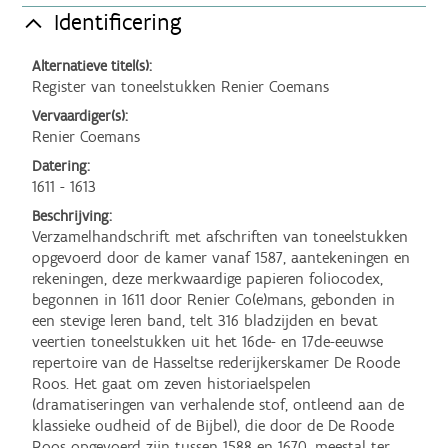
Identificering
Alternatieve titel(s):
Register van toneelstukken Renier Coemans
Vervaardiger(s):
Renier Coemans
Datering:
1611 - 1613
Beschrijving:
Verzamelhandschrift met afschriften van toneelstukken 
opgevoerd door de kamer vanaf 1587, aantekeningen en 
rekeningen, deze merkwaardige papieren foliocodex, 
begonnen in 1611 door Renier Co(e)mans, gebonden in 
een stevige leren band, telt 316 bladzijden en bevat 
veertien toneelstukken uit het 16de- en 17de-eeuwse 
repertoire van de Hasseltse rederijkerskamer De Roode 
Roos. Het gaat om zeven historiaelspelen 
(dramatiseringen van verhalende stof, ontleend aan de 
klassieke oudheid of de Bijbel), die door de De Roode 
Roos opgevoerd zijn tussen 1588 en 1670, meestal ter 