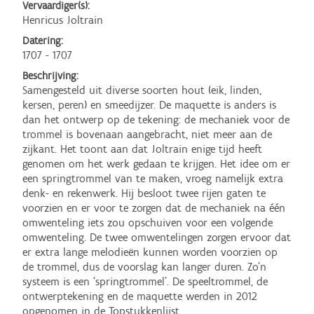
Vervaardiger(s):
Henricus Joltrain
Datering:
1707 - 1707
Beschrijving:
Samengesteld uit diverse soorten hout (eik, linden, 
kersen, peren) en smeedijzer. De maquette is anders is 
dan het ontwerp op de tekening: de mechaniek voor de 
trommel is bovenaan aangebracht, niet meer aan de 
zijkant. Het toont aan dat Joltrain enige tijd heeft 
genomen om het werk gedaan te krijgen. Het idee om er 
een springtrommel van te maken, vroeg namelijk extra 
denk- en rekenwerk. Hij besloot twee rijen gaten te 
voorzien en er voor te zorgen dat de mechaniek na één 
omwenteling iets zou opschuiven voor een volgende 
omwenteling. De twee omwentelingen zorgen ervoor dat 
er extra lange melodieën kunnen worden voorzien op 
de trommel, dus de voorslag kan langer duren. Zo’n 
systeem is een ‘springtrommel’. De speeltrommel, de 
ontwerptekening en de maquette werden in 2012 
opgenomen in de Topstukkenlijst.