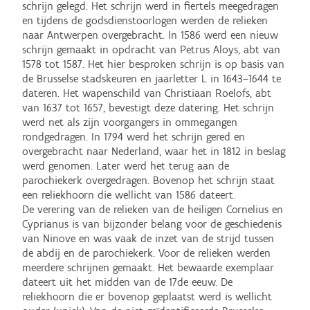
schrijn gelegd. Het schrijn werd in fiertels meegedragen 
en tijdens de godsdienstoorlogen werden de relieken 
naar Antwerpen overgebracht. In 1586 werd een nieuw 
schrijn gemaakt in opdracht van Petrus Aloys, abt van 
1578 tot 1587. Het hier besproken schrijn is op basis van 
de Brusselse stadskeuren en jaarletter L in 1643–1644 te 
dateren. Het wapenschild van Christiaan Roelofs, abt 
van 1637 tot 1657, bevestigt deze datering. Het schrijn 
werd net als zijn voorgangers in ommegangen 
rondgedragen. In 1794 werd het schrijn gered en 
overgebracht naar Nederland, waar het in 1812 in beslag 
werd genomen. Later werd het terug aan de 
parochiekerk overgedragen. Bovenop het schrijn staat 
een reliekhoorn die wellicht van 1586 dateert. 

De verering van de relieken van de heiligen Cornelius en 
Cyprianus is van bijzonder belang voor de geschiedenis 
van Ninove en was vaak de inzet van de strijd tussen 
de abdij en de parochiekerk. Voor de relieken werden 
meerdere schrijnen gemaakt. Het bewaarde exemplaar 
dateert uit het midden van de 17de eeuw. De 
reliekhoorn die er bovenop geplaatst werd is wellicht 