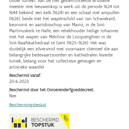
ouder (uniek). Van de niet geïdentificeerde Brusselse 
meester met leeuwenkop is werk uit de periode 1624 tot 
1644 bekend: een kelk (1624) en een schaal met ampullen 
(1626), beide met het wapenschild van Jan Schwiekard, 
keurvorst en aartsbisschop van Mainz, in de Sint-
Martinuskerk te Halle, een reliekhouder heilige Johannes 
met het wapen van Melchior de Locquenghien in de 
Sint-Baafskathedraal te Gent (1625–1626). Het was 
duidelijk een zilversmid met voornaam cliënteel die aan 
belangrijke bedevaartsoorden en kathedralen leverde 
(uniek, belang voor het collectieve geheugen en 
artistieke waarde).
Beschermd vanaf:
20-6-2023
Beschermd door het Onroerenderfgoeddecreet:
Nee
Beschermingsbesluit