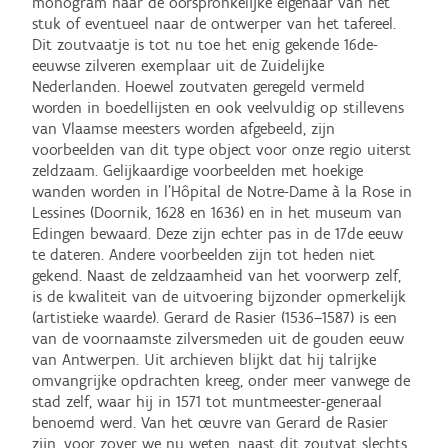
monogram naar de oorspronkelijke eigenaar van het 
stuk of eventueel naar de ontwerper van het tafereel. 
Dit zoutvaatje is tot nu toe het enig gekende 16de-
eeuwse zilveren exemplaar uit de Zuidelijke 
Nederlanden. Hoewel zoutvaten geregeld vermeld 
worden in boedellijsten en ook veelvuldig op stillevens 
van Vlaamse meesters worden afgebeeld, zijn 
voorbeelden van dit type object voor onze regio uiterst 
zeldzaam. Gelijkaardige voorbeelden met hoekige 
wanden worden in l’Hôpital de Notre-Dame à la Rose in 
Lessines (Doornik, 1628 en 1636) en in het museum van 
Edingen bewaard. Deze zijn echter pas in de 17de eeuw 
te dateren. Andere voorbeelden zijn tot heden niet 
gekend. Naast de zeldzaamheid van het voorwerp zelf, 
is de kwaliteit van de uitvoering bijzonder opmerkelijk 
(artistieke waarde). Gerard de Rasier (1536–1587) is een 
van de voornaamste zilversmeden uit de gouden eeuw 
van Antwerpen. Uit archieven blijkt dat hij talrijke 
omvangrijke opdrachten kreeg, onder meer vanwege de 
stad zelf, waar hij in 1571 tot muntmeester-generaal 
benoemd werd. Van het œuvre van Gerard de Rasier 
zijn, voor zover we nu weten, naast dit zoutvat slechts 